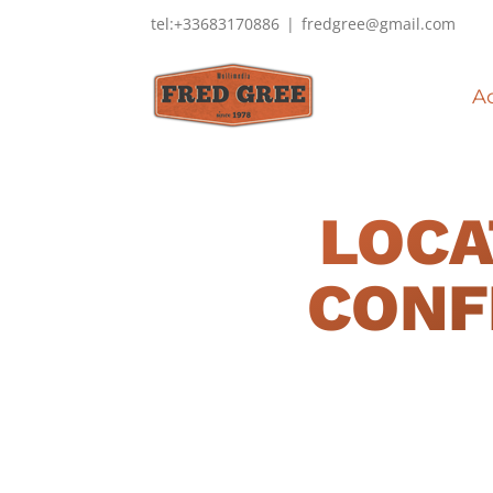
Passer
tel:+33683170886
|
fredgree@gmail.com
au
contenu
Ac
LOCA
CONF