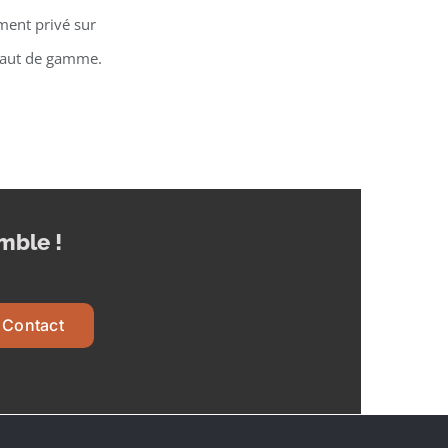
ment privé sur
 haut de gamme.
mble !
Contact