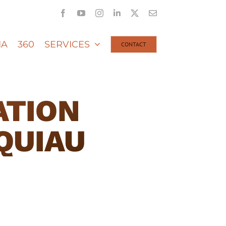
Facebook
YouTube
Instagram
LinkedIn
X
Email
IA
360
SERVICES
CONTACT
ATION
QUIAU