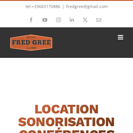
Passer
tel:+33683170886
|
fredgree@gmail.com
au
Facebook
YouTube
Instagram
LinkedIn
X
Email
contenu
LOCATION
SONORISATION