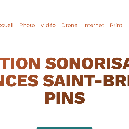
cueil
Photo
Vidéo
Drone
Internet
Print
TION SONORIS
CES SAINT-BR
PINS