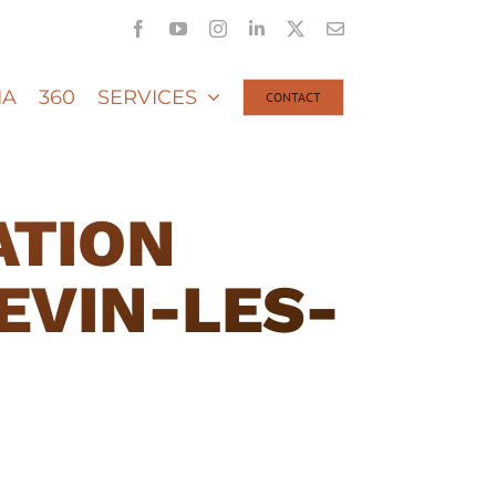
Facebook
YouTube
Instagram
LinkedIn
X
Email
IA
360
SERVICES
CONTACT
ATION
EVIN-LES-