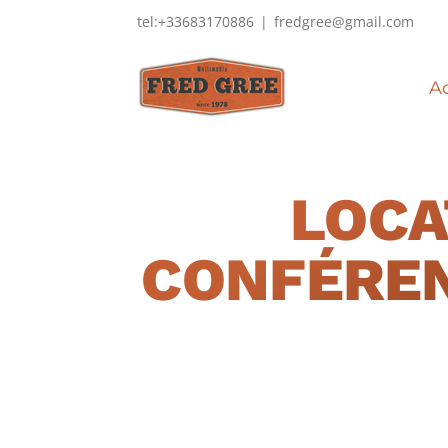
Passer
tel:+33683170886
|
fredgree@gmail.com
au
contenu
Ac
LOCA
CONFÉREN