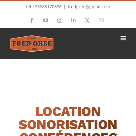
Passer
tel:+33683170886
|
fredgree@gmail.com
au
Facebook
YouTube
Instagram
LinkedIn
X
Email
contenu
LOCATION
SONORISATION