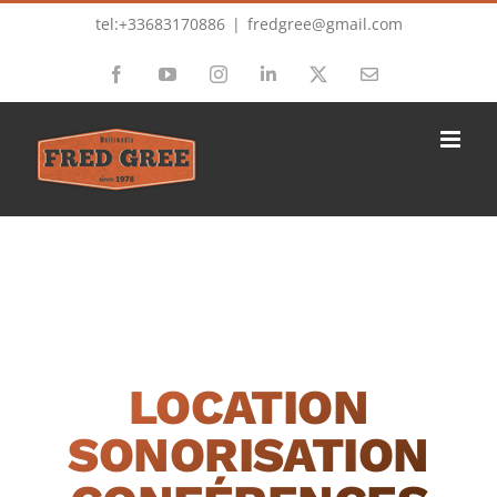
Passer
tel:+33683170886
|
fredgree@gmail.com
au
Facebook
YouTube
Instagram
LinkedIn
X
Email
contenu
LOCATION
SONORISATION