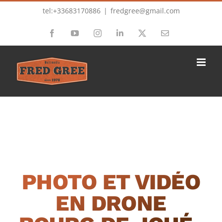
Passer
tel:+33683170886
|
fredgree@gmail.com
au
Facebook
YouTube
Instagram
LinkedIn
X
Email
contenu
PHOTO ET VIDÉO
EN DRONE