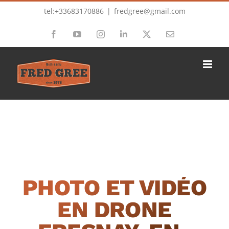
Passer
tel:+33683170886
|
fredgree@gmail.com
au
Facebook
YouTube
Instagram
LinkedIn
X
Email
contenu
PHOTO ET VIDÉO
EN DRONE