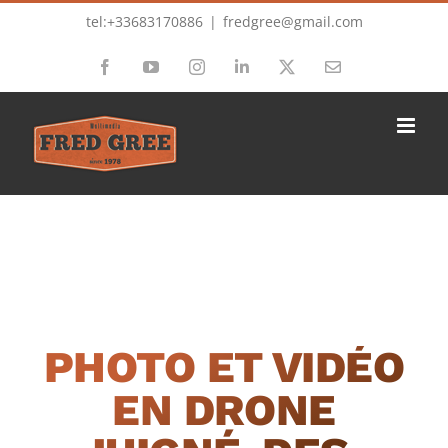
Passer
tel:+33683170886
|
fredgree@gmail.com
au
Facebook
YouTube
Instagram
LinkedIn
X
Email
contenu
PHOTO ET VIDÉO
EN DRONE