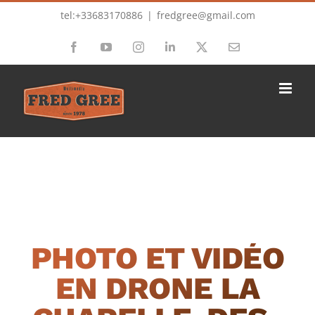
Passer
tel:+33683170886
|
fredgree@gmail.com
au
Facebook
YouTube
Instagram
LinkedIn
X
Email
contenu
PHOTO ET VIDÉO
EN DRONE LA