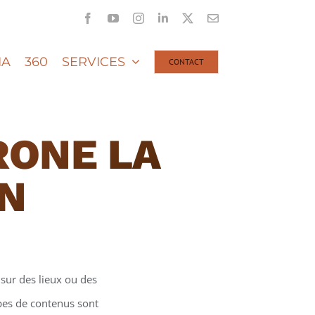
Facebook
YouTube
Instagram
LinkedIn
X
Email
IA
360
SERVICES
CONTACT
RONE LA
N
sur des lieux ou des
ypes de contenus sont