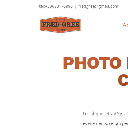
Passer
tel:+33683170886
|
fredgree@gmail.com
au
contenu
Ac
PHOTO 
Les photos et vidéos a
événements, ce qui perm