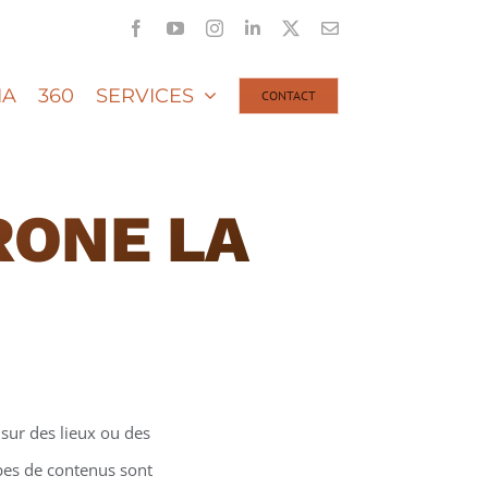
Facebook
YouTube
Instagram
LinkedIn
X
Email
IA
360
SERVICES
CONTACT
RONE LA
sur des lieux ou des
ypes de contenus sont