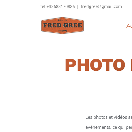
Passer
tel:+33683170886
|
fredgree@gmail.com
au
contenu
Ac
PHOTO 
Les photos et vidéos a
événements, ce qui perm