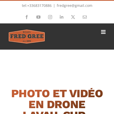
Passer
tel:+33683170886
|
fredgree@gmail.com
au
Facebook
YouTube
Instagram
LinkedIn
X
Email
contenu
PHOTO ET VIDÉO
EN DRONE