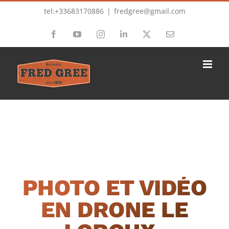
Passer
tel:+33683170886
|
fredgree@gmail.com
au
Facebook
YouTube
Instagram
LinkedIn
X
Email
contenu
PHOTO ET VIDÉO
EN DRONE LE