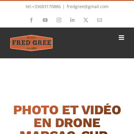
Passer
tel:+33683170886
|
fredgree@gmail.com
au
Facebook
YouTube
Instagram
LinkedIn
X
Email
contenu
PHOTO ET VIDÉO
EN DRONE