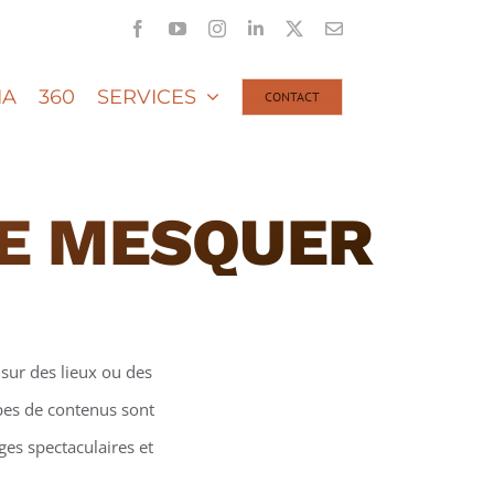
Facebook
YouTube
Instagram
LinkedIn
X
Email
IA
360
SERVICES
CONTACT
NE MESQUER
sur des lieux ou des
ypes de contenus sont
ges spectaculaires et