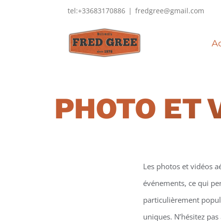
Passer
tel:+33683170886
|
fredgree@gmail.com
au
contenu
Ac
PHOTO ET 
Les photos et vidéos a
événements, ce qui perm
particulièrement popula
uniques. N’hésitez pas 