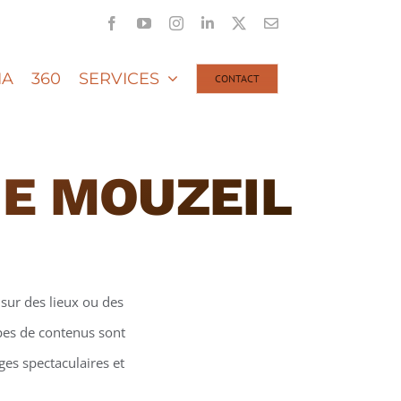
Facebook
YouTube
Instagram
LinkedIn
X
Email
IA
360
SERVICES
CONTACT
NE MOUZEIL
sur des lieux ou des
ypes de contenus sont
ges spectaculaires et