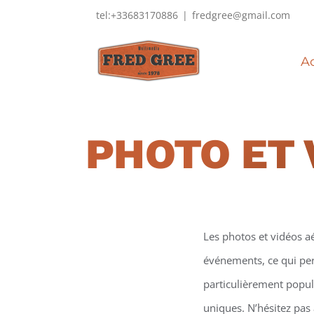
Passer
tel:+33683170886
|
fredgree@gmail.com
au
contenu
Ac
PHOTO ET 
Les photos et vidéos a
événements, ce qui perm
particulièrement popula
uniques. N’hésitez pas 