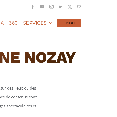
Facebook
YouTube
Instagram
LinkedIn
X
Email
IA
360
SERVICES
CONTACT
ONE NOZAY
sur des lieux ou des
ypes de contenus sont
ges spectaculaires et