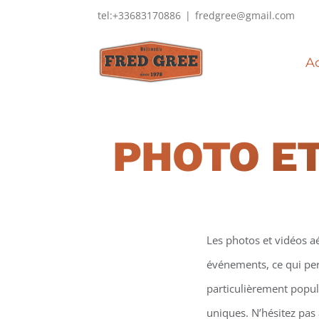
Passer
tel:+33683170886
|
fredgree@gmail.com
au
contenu
Ac
PHOTO ET
Les photos et vidéos a
événements, ce qui perm
particulièrement popula
uniques. N’hésitez pas 