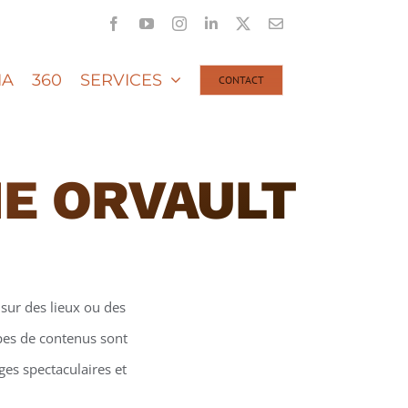
Facebook
YouTube
Instagram
LinkedIn
X
Email
IA
360
SERVICES
CONTACT
NE ORVAULT
sur des lieux ou des
ypes de contenus sont
ges spectaculaires et