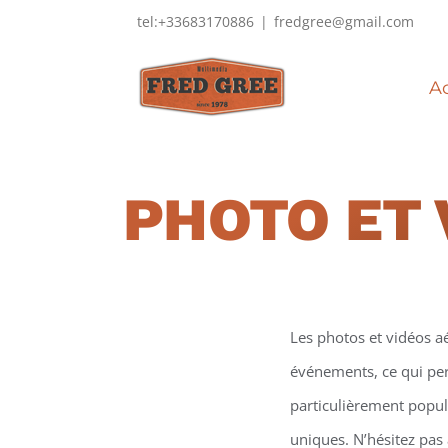
Passer
tel:+33683170886
|
fredgree@gmail.com
au
contenu
Ac
PHOTO ET 
Les photos et vidéos a
événements, ce qui perm
particulièrement popula
uniques. N’hésitez pas 