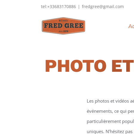
Passer
tel:+33683170886
|
fredgree@gmail.com
au
contenu
Ac
PHOTO ET
Les photos et vidéos a
événements, ce qui perm
particulièrement popula
uniques. N’hésitez pas 