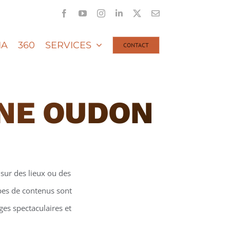
Facebook
YouTube
Instagram
LinkedIn
X
Email
IA
360
SERVICES
CONTACT
ONE OUDON
sur des lieux ou des
ypes de contenus sont
ges spectaculaires et