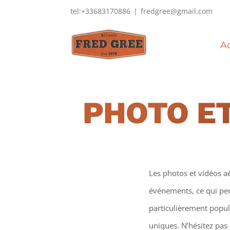
Passer
tel:+33683170886
|
fredgree@gmail.com
au
contenu
Ac
PHOTO ET
Les photos et vidéos a
événements, ce qui perm
particulièrement popula
uniques. N’hésitez pas 