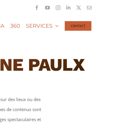
Facebook
YouTube
Instagram
LinkedIn
X
Email
IA
360
SERVICES
CONTACT
ONE PAULX
sur des lieux ou des
ypes de contenus sont
ges spectaculaires et