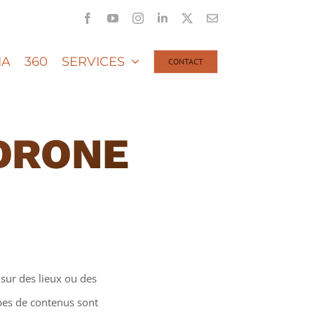
Facebook
YouTube
Instagram
LinkedIn
X
Email
IA
360
SERVICES
CONTACT
 DRONE
sur des lieux ou des
ypes de contenus sont