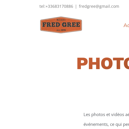
Passer
tel:+33683170886
|
fredgree@gmail.com
au
contenu
Ac
PHOTO
Les photos et vidéos a
événements, ce qui perm