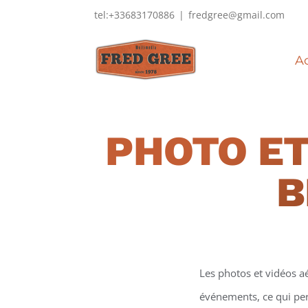
Passer
tel:+33683170886
|
fredgree@gmail.com
au
contenu
Ac
PHOTO ET
B
Les photos et vidéos a
événements, ce qui perm