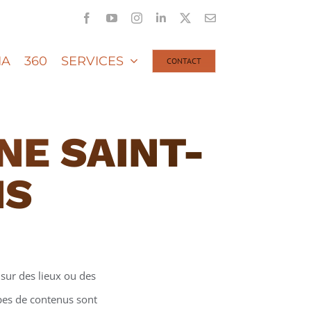
Facebook
YouTube
Instagram
LinkedIn
X
Email
IA
360
SERVICES
CONTACT
NE SAINT-
NS
sur des lieux ou des
ypes de contenus sont