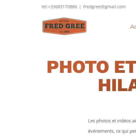
Passer
tel:+33683170886
|
fredgree@gmail.com
au
contenu
Ac
PHOTO ET
HIL
Les photos et vidéos a
événements, ce qui perm