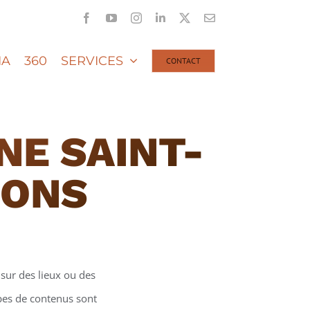
Facebook
YouTube
Instagram
LinkedIn
X
Email
IA
360
SERVICES
CONTACT
NE SAINT-
ÉONS
sur des lieux ou des
ypes de contenus sont