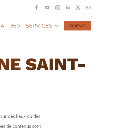
Facebook
YouTube
Instagram
LinkedIn
X
Email
IA
360
SERVICES
CONTACT
NE SAINT-
sur des lieux ou des
ypes de contenus sont