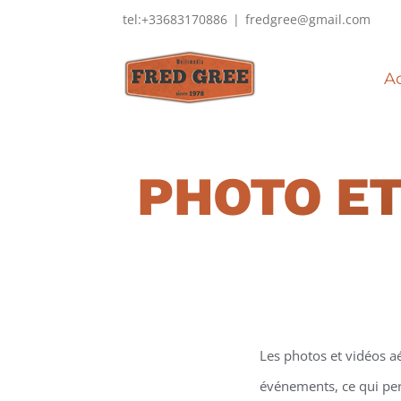
Passer
tel:+33683170886
|
fredgree@gmail.com
au
contenu
Ac
PHOTO ET
Les photos et vidéos a
événements, ce qui perm