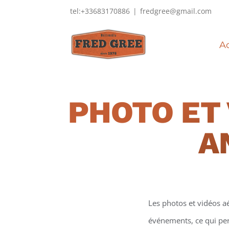
Passer
tel:+33683170886
|
fredgree@gmail.com
au
contenu
Ac
PHOTO ET 
A
Les photos et vidéos a
événements, ce qui perm