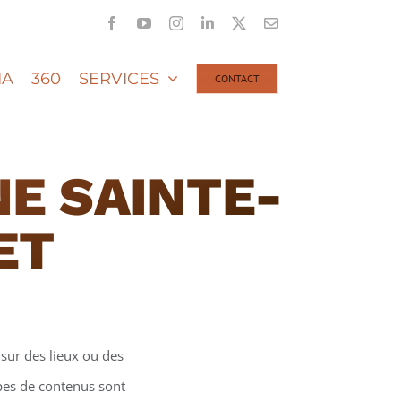
Facebook
YouTube
Instagram
LinkedIn
X
Email
IA
360
SERVICES
CONTACT
NE SAINTE-
ET
sur des lieux ou des
ypes de contenus sont