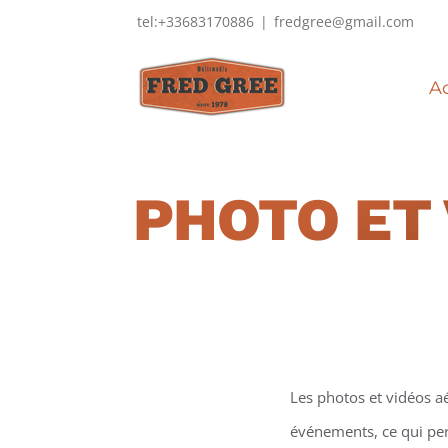
Passer
tel:+33683170886
|
fredgree@gmail.com
au
contenu
Ac
PHOTO ET 
Les photos et vidéos a
événements, ce qui perm