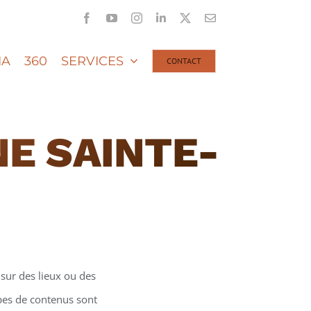
Facebook
YouTube
Instagram
LinkedIn
X
Email
IA
360
SERVICES
CONTACT
NE SAINTE-
sur des lieux ou des
ypes de contenus sont