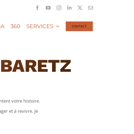
Facebook
YouTube
Instagram
LinkedIn
X
Email
IA
360
SERVICES
CONTACT
BBARETZ
tent votre histoire.
er et à revivre. Je