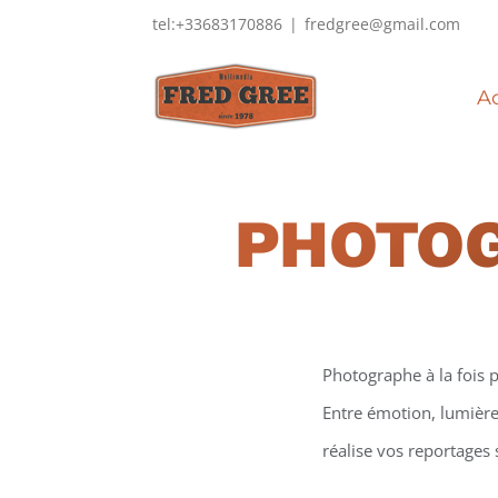
Passer
tel:+33683170886
|
fredgree@gmail.com
au
contenu
Ac
PHOTO
Photographe à la fois p
Entre émotion, lumière 
réalise vos reportages