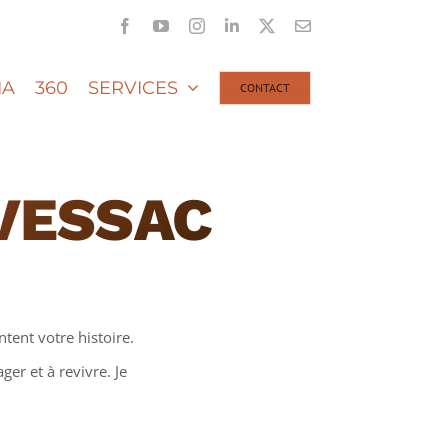
Facebook
YouTube
Instagram
LinkedIn
X
Email
IA
360
SERVICES
CONTACT
VESSAC
tent votre histoire.
er et à revivre. Je