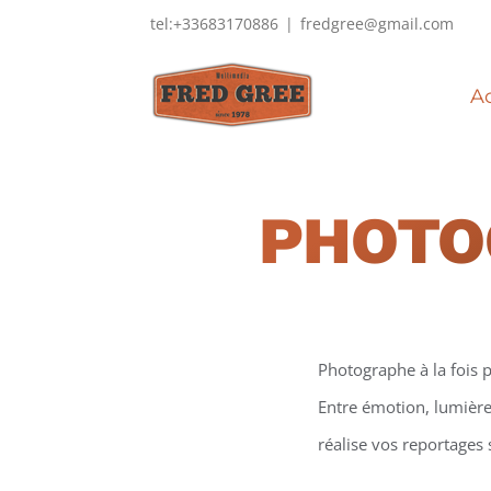
Passer
tel:+33683170886
|
fredgree@gmail.com
au
contenu
Ac
PHOTO
Photographe à la fois p
Entre émotion, lumière 
réalise vos reportages