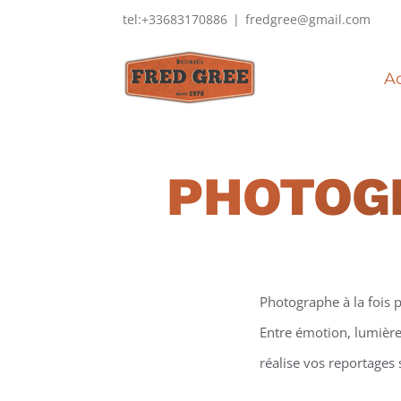
Passer
tel:+33683170886
|
fredgree@gmail.com
au
contenu
Ac
PHOTOG
Photographe à la fois p
Entre émotion, lumière 
réalise vos reportages