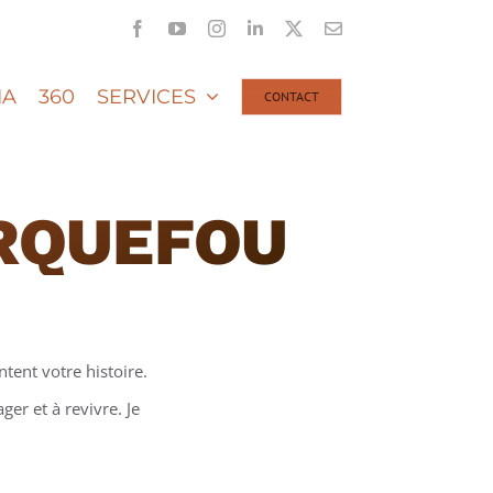
Facebook
YouTube
Instagram
LinkedIn
X
Email
IA
360
SERVICES
CONTACT
RQUEFOU
tent votre histoire.
er et à revivre. Je