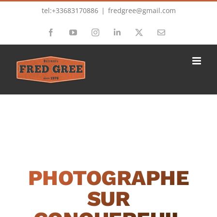
Passer
tel:+33683170886
|
fredgree@gmail.com
au
Facebook
YouTube
Instagram
LinkedIn
X
Email
contenu
PHOTOGRAPHE
SUR