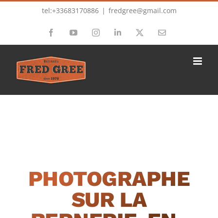
Passer
tel:+33683170886
|
fredgree@gmail.com
au
Facebook
YouTube
Instagram
LinkedIn
X
Email
contenu
PHOTOGRAPHE
SUR LA