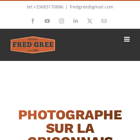
Passer
tel:+33683170886
|
fredgree@gmail.com
au
Facebook
YouTube
Instagram
LinkedIn
X
Email
contenu
PHOTOGRAPHE
SUR LA