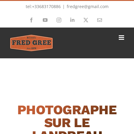
Passer
tel:+33683170886
|
fredgree@gmail.com
au
Facebook
YouTube
Instagram
LinkedIn
X
Email
contenu
PHOTOGRAPHE
SUR LE