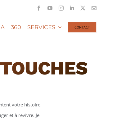
Facebook
YouTube
Instagram
LinkedIn
X
Email
IA
360
SERVICES
CONTACT
 TOUCHES
tent votre histoire.
er et à revivre. Je