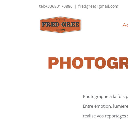
Passer
tel:+33683170886
|
fredgree@gmail.com
au
contenu
Ac
PHOTOG
Photographe à la fois p
Entre émotion, lumière 
réalise vos reportages