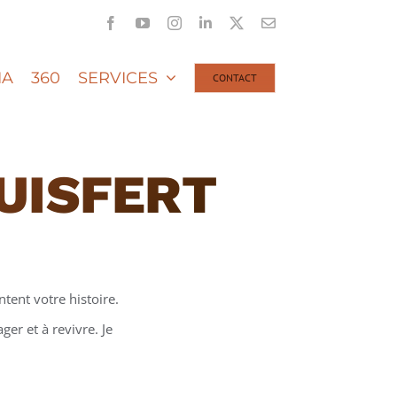
Facebook
YouTube
Instagram
LinkedIn
X
Email
IA
360
SERVICES
CONTACT
UISFERT
tent votre histoire.
er et à revivre. Je