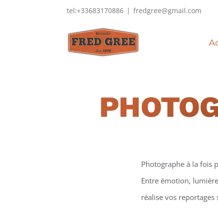
Passer
tel:+33683170886
|
fredgree@gmail.com
au
contenu
Ac
PHOTO
Photographe à la fois p
Entre émotion, lumière 
réalise vos reportages 