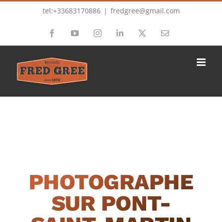
Passer
tel:+33683170886
|
fredgree@gmail.com
au
Facebook
YouTube
Instagram
LinkedIn
X
Email
contenu
PHOTOGRAPHE
SUR PONT-