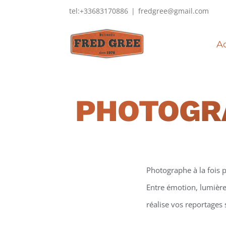
Passer
tel:+33683170886
|
fredgree@gmail.com
au
contenu
Ac
PHOTOGR
Photographe à la fois p
Entre émotion, lumière 
réalise vos reportages