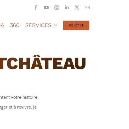
Facebook
YouTube
Instagram
LinkedIn
X
Email
IA
360
SERVICES
CONTACT
TCHÂTEAU
tent votre histoire.
er et à revivre. Je