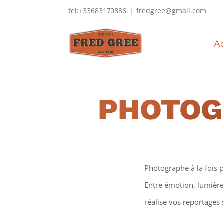
Passer
tel:+33683170886
|
fredgree@gmail.com
au
contenu
Ac
PHOTOG
Photographe à la fois p
Entre émotion, lumière 
réalise vos reportages