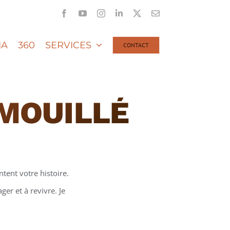
Facebook
YouTube
Instagram
LinkedIn
X
Email
IA
360
SERVICES
CONTACT
MOUILLÉ
tent votre histoire.
er et à revivre. Je