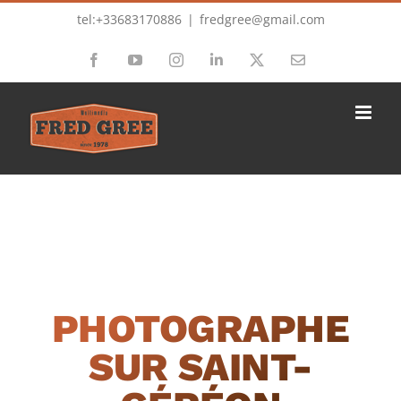
Passer
tel:+33683170886
|
fredgree@gmail.com
au
Facebook
YouTube
Instagram
LinkedIn
X
Email
contenu
PHOTOGRAPHE
SUR SAINT-