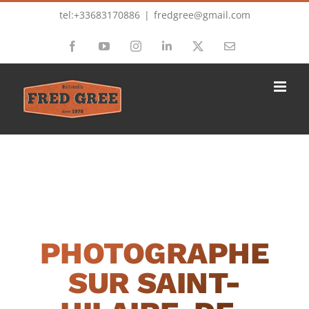
Passer
tel:+33683170886
|
fredgree@gmail.com
au
Facebook
YouTube
Instagram
LinkedIn
X
Email
contenu
PHOTOGRAPHE
SUR SAINT-