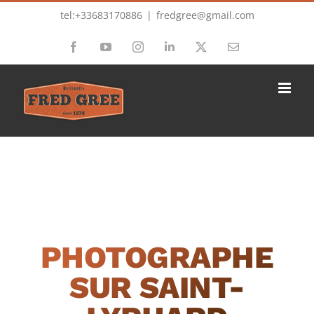
Passer
tel:+33683170886
|
fredgree@gmail.com
au
Facebook
YouTube
Instagram
LinkedIn
X
Email
contenu
PHOTOGRAPHE
SUR SAINT-