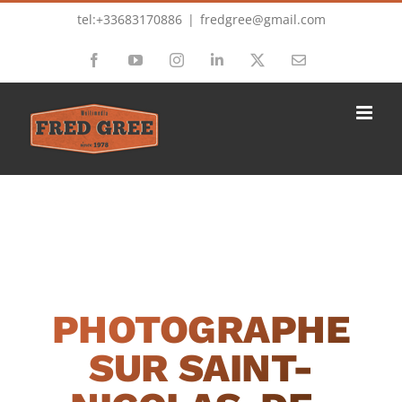
Passer
tel:+33683170886
|
fredgree@gmail.com
au
Facebook
YouTube
Instagram
LinkedIn
X
Email
contenu
PHOTOGRAPHE
SUR SAINT-