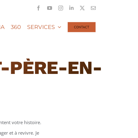
Facebook
YouTube
Instagram
LinkedIn
X
Email
IA
360
SERVICES
CONTACT
T-PÈRE-EN-
tent votre histoire.
er et à revivre. Je