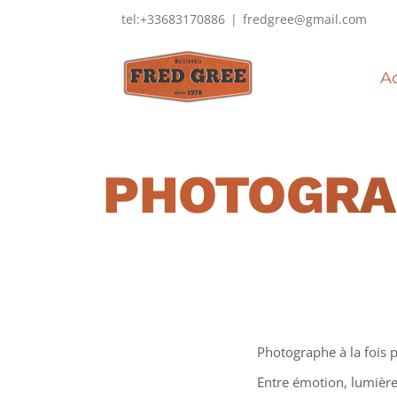
Passer
tel:+33683170886
|
fredgree@gmail.com
au
contenu
Ac
PHOTOGRA
Photographe à la fois p
Entre émotion, lumière 