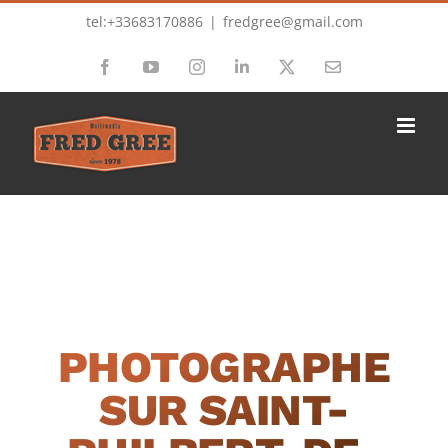
Passer
tel:+33683170886
|
fredgree@gmail.com
au
Facebook
YouTube
Instagram
LinkedIn
X
Email
contenu
PHOTOGRAPHE
SUR SAINT-