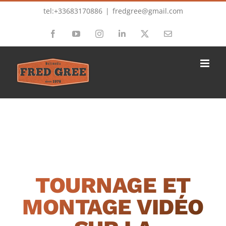
Passer
tel:+33683170886
|
fredgree@gmail.com
au
Facebook
YouTube
Instagram
LinkedIn
X
Email
contenu
TOURNAGE ET
MONTAGE VIDÉO