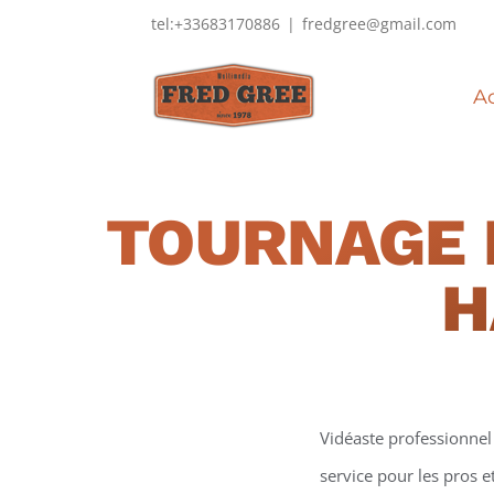
Passer
tel:+33683170886
|
fredgree@gmail.com
au
contenu
Ac
TOURNAGE 
H
Vidéaste professionnel 
service pour les pros e