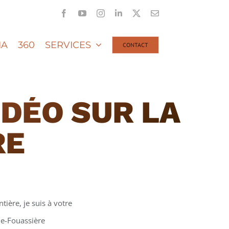
Facebook
YouTube
Instagram
LinkedIn
X
Email
IA
360
SERVICES
CONTACT
DÉO SUR LA
RE
tière, je suis à votre
aie-Fouassière