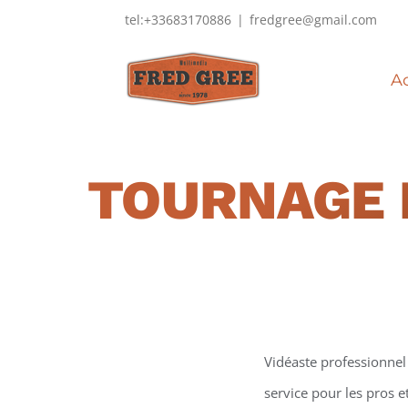
Passer
tel:+33683170886
|
fredgree@gmail.com
au
contenu
Ac
TOURNAGE 
Vidéaste professionnel 
service pour les pros e