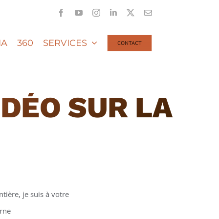
Facebook
YouTube
Instagram
LinkedIn
X
Email
IA
360
SERVICES
CONTACT
DÉO SUR LA
tière, je suis à votre
arne