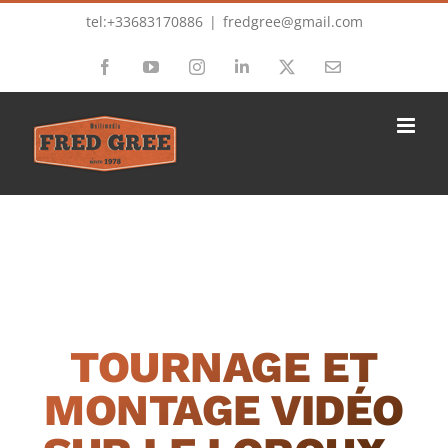
Passer
tel:+33683170886
|
fredgree@gmail.com
au
Facebook
YouTube
Instagram
LinkedIn
X
Email
contenu
TOURNAGE ET
MONTAGE VIDÉO