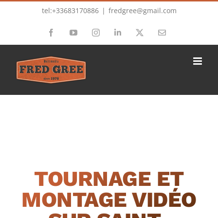
Passer
tel:+33683170886
|
fredgree@gmail.com
au
Facebook
YouTube
Instagram
LinkedIn
X
Email
contenu
TOURNAGE ET
MONTAGE VIDÉO