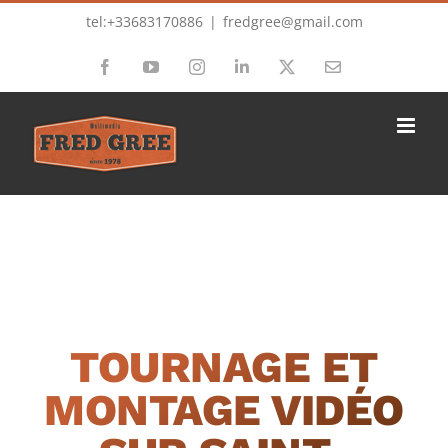
Passer
tel:+33683170886
|
fredgree@gmail.com
au
Facebook
YouTube
Instagram
LinkedIn
X
Email
contenu
TOURNAGE ET
MONTAGE VIDÉO